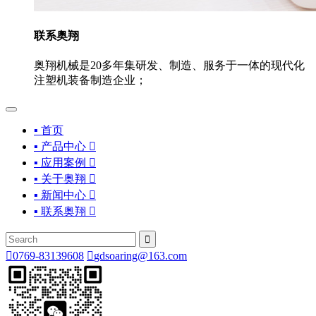
联系奥翔
奥翔机械是20多年集研发、制造、服务于一体的现代化
注塑机装备制造企业；
▪ 首页
▪ 产品中心

▪ 应用案例

▪ 关于奥翔

▪ 新闻中心

▪ 联系奥翔



0769-83139608

gdsoaring@163.com