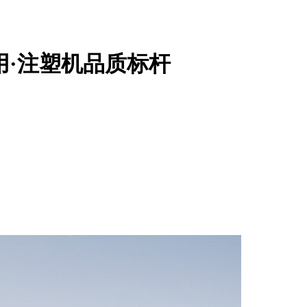
用·注塑机品质标杆